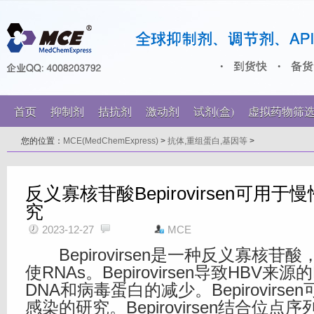
首页
抑制剂
拮抗剂
激动剂
试剂(盒)
虚拟药物筛
您的位置：
MCE(MedChemExpress)
>
抗体,重组蛋白,基因等
>
反义寡核苷酸Bepirovirsen可用于
究
2023-12-27
MCE
Bepirovirsen是一种反义寡核苷酸
使RNAs。Bepirovirsen导致HBV来源
DNA和病毒蛋白的减少。Bepirovirse
感染的研究。Bepirovirsen结合位点序