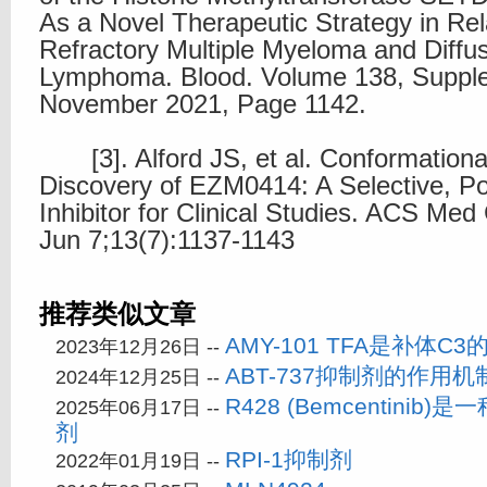
As a Novel Therapeutic Strategy in Re
Refractory Multiple Myeloma and Diffu
Lymphoma. Blood. Volume 138, Supple
November 2021, Page 1142.
[3]. Alford JS, et al. Conformationa
Discovery of EZM0414: A Selective, 
Inhibitor for Clinical Studies. ACS Me
Jun 7;13(7):1137-1143
推荐类似文章
AMY-101 TFA是补体C
2023年12月26日 --
ABT-737抑制剂的作用机
2024年12月25日 --
R428 (Bemcentinib)
2025年06月17日 --
剂
RPI-1抑制剂
2022年01月19日 --