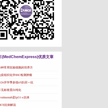
E(MedChemExpress)优质文章
16种常用实验细胞的培养方
免疫组织化学IHC检测肿瘤
2026开学季多线65折|买一抗
常见标签蛋白纯化
rontinemab是IgG1-κ抗体
MCE抗体解说