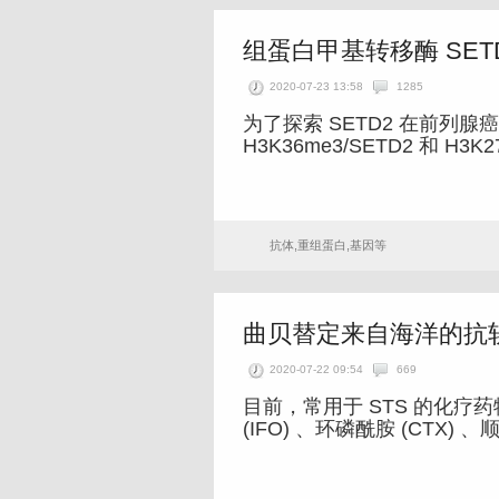
组蛋白甲基转移酶 SET
2020-07-23 13:58
1285
为了探索 SETD2 在前列腺癌 (P
H3K36me3/SETD2 和 H3K2
抗体,重组蛋白,基因等
曲贝替定来自海洋的抗
2020-07-22 09:54
669
目前，常用于 STS 的化疗
(IFO) 、环磷酰胺 (CTX) 、