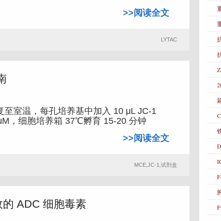
>>阅读全文
抗
LYTAC
南
2
恢复至室温，每孔培养基中加入 10 μL JC-1
C
μM，细胞培养箱 37℃孵育 15-20 分钟
>>阅读全文
D
MCE,JC-1,试剂盒
F
效的 ADC 细胞毒素
F