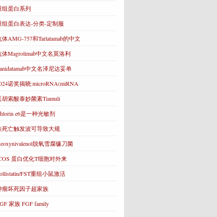
重组蛋白系列
重组蛋白表达-分类-定制服
体AMG-757和Tarlatamab的中文
抗体Magrolimab中文名莫洛利
Zanidatamab中文名泽尼达妥单
024诺奖揭晓:microRNA(miRNA
延胡索酸泰妙菌素Tiamuli
hlorin e6是一种光敏剂
铁死亡触发波可导致大规
eoxynivalenol脱氧雪腐镰刀菌
ICOS 蛋白优化T细胞对外来
ollistatin/FST重组小鼠激活
肿瘤坏死因子超家族
GF 家族 FGF family