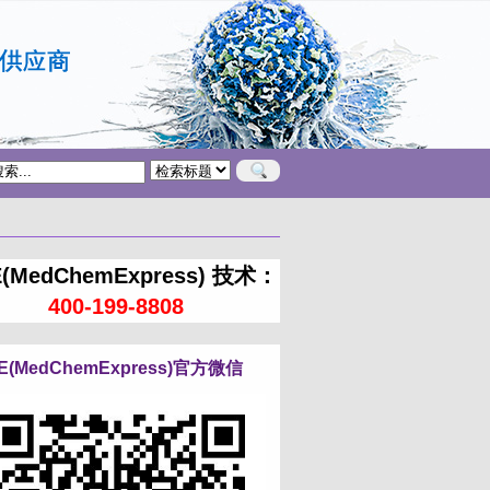
(MedChemExpress) 技术：
400-199-8808
E(MedChemExpress)官方微信