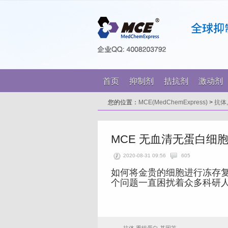
首页
抑制剂
拮抗剂
激动剂
您的位置：
MCE(MedChemExpress)
>
抗体
MCE 无血清无蛋白细
2020-08-31 09:56
605
如何将金贵的细胞进行冻存
个问题一直困扰着众多科研