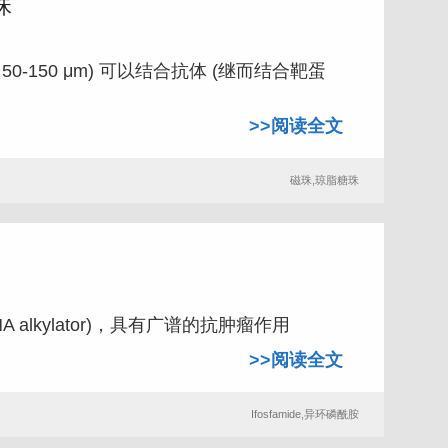
珠
0-150 μm) 可以结合抗体 (继而结合靶蛋
>>阅读全文
磁珠,琼脂糖珠
DNA alkylator)，具有广谱的抗肿瘤作用
>>阅读全文
Ifosfamide,异环磷酰胺