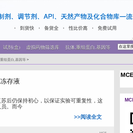
试剂(盒)
虚拟药物筛选库
抗体,重组蛋白,基因等
,重组蛋白,基因等
>
MCE
胞冻存液
MC
复苏后仍保持初心，以保证实验可重复性，这
人员。而今
>>阅读全文