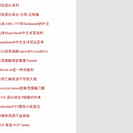
重组蛋白系列
重组蛋白表达-分类-定制服
体AMG-757和Tarlatamab的中文
抗体Magrolimab中文名莫洛利
Zanidatamab中文名泽尼达妥单
024诺奖揭晓:microRNA(miRNA
延胡索酸泰妙菌素Tiamuli
hlorin e6是一种光敏剂
铁死亡触发波可导致大规
eoxynivalenol脱氧雪腐镰刀菌
ICOS 蛋白优化T细胞对外来
ollistatin/FST重组小鼠激活
肿瘤坏死因子超家族
GF 家族 FGF family