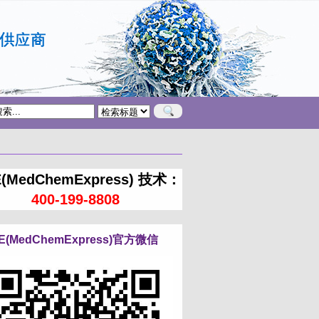
(MedChemExpress) 技术：
400-199-8808
E(MedChemExpress)官方微信