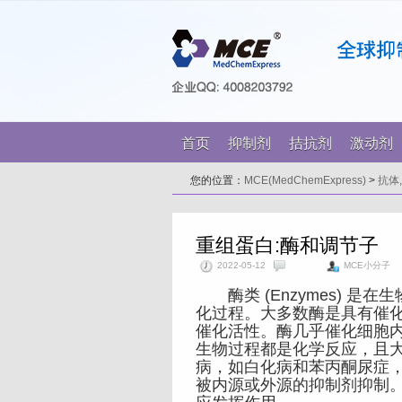
首页
抑制剂
拮抗剂
激动剂
您的位置：
MCE(MedChemExpress)
>
抗体
重组蛋白:酶和调节子
2022-05-12
MCE小分子
酶类 (Enzymes) 是
化过程。大多数酶是具有催化活
催化活性。酶几乎催化细胞
生物过程都是化学反应，且
病，如白化病和苯丙酮尿症
被内源或外源的抑制剂抑制