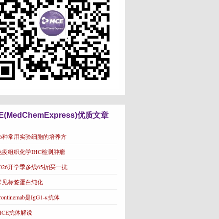
E(MedChemExpress)优质文章
16种常用实验细胞的培养方
免疫组织化学IHC检测肿瘤
2026开学季多线65折|买一抗
常见标签蛋白纯化
rontinemab是IgG1-κ抗体
MCE抗体解说