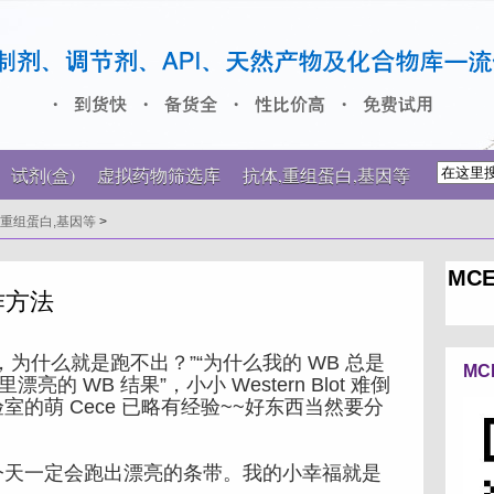
试剂(盒)
虚拟药物筛选库
抗体,重组蛋白,基因等
,重组蛋白,基因等
>
MCE
操作方法
什么就是跑不出？”“为什么我的 WB 总是
MC
的 WB 结果”，小小 Western Blot 难倒
的萌 Cece 已略有经验~~好东西当然要分
天一定会跑出漂亮的条带。我的小幸福就是