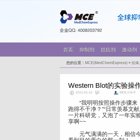
首页
抑制剂
拮抗剂
激动剂
您的位置：
MCE(MedChemExpress)
>
抗体
Western Blot的实验
2021-01-12
MCE小分子
“我明明按照操作步骤来，为
跑得不干净？”“日常羡慕文献里漂亮
一片科研党，又泡了一年实验室
享啊~~
元气满满的一天，相信今