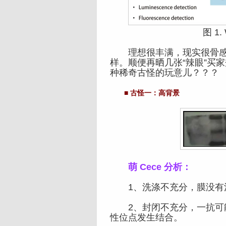
图 1. W
理想很丰满，现实很骨感
样。顺便再晒几张“辣眼”买
种稀奇古怪的玩意儿？？？
■ 古怪一：高背景
萌 Cece 分析：
1、洗涤不充分，膜没有
2、封闭不充分，一抗可能
性位点发生结合。