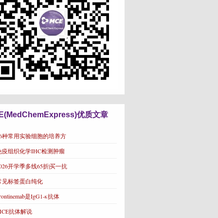
E(MedChemExpress)优质文章
16种常用实验细胞的培养方
免疫组织化学IHC检测肿瘤
2026开学季多线65折|买一抗
常见标签蛋白纯化
rontinemab是IgG1-κ抗体
MCE抗体解说