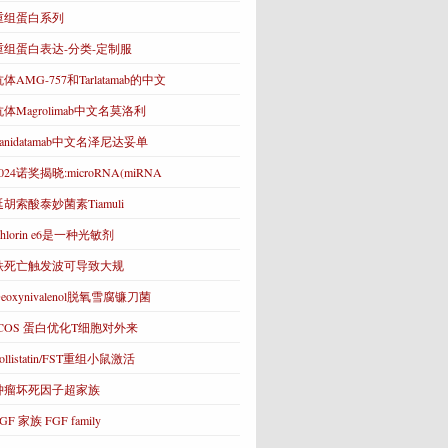
重组蛋白系列
重组蛋白表达-分类-定制服
体AMG-757和Tarlatamab的中文
抗体Magrolimab中文名莫洛利
Zanidatamab中文名泽尼达妥单
024诺奖揭晓:microRNA(miRNA
延胡索酸泰妙菌素Tiamuli
hlorin e6是一种光敏剂
铁死亡触发波可导致大规
eoxynivalenol脱氧雪腐镰刀菌
ICOS 蛋白优化T细胞对外来
ollistatin/FST重组小鼠激活
肿瘤坏死因子超家族
GF 家族 FGF family