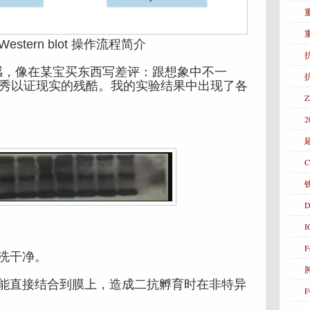
estern blot 操作流程简介
抗
，像在某宝买东西写差评：跟想象中不一
家秀以证现实的残酷。我的实验结果中出现了各
2
C
D
F
洗干净。
直接结合到膜上，造成二抗孵育时在非特异
F