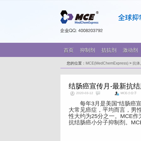
首页
抑制剂
拮抗剂
激动剂
您的位置：
MCE(MedChemExpress)
>
抗体
结肠癌宣传月-最新抗结
2020-03-12
MCE小分子
每年3月是美国“结肠癌宣传月”，C
大常见癌症，平均而言，男性
性大约为25分之一。MCE
抗结肠癌小分子抑制剂。MC