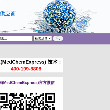
(MedChemExpress) 技术：
400-199-8808
E(MedChemExpress)官方微信