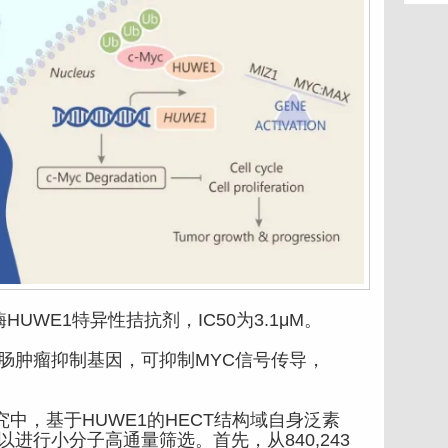
UWE1特异性拮抗剂，IC50为3.1μM。
肠肿瘤抑制基因，可抑制MYC信号传导，
的研究中，基于HUWE1的HECT结构域自身泛素
以进行小分子高通量筛选。首先，从840,243