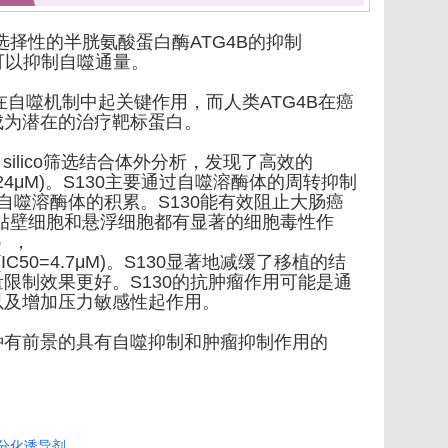
择性的半胱氨酸蛋白酶ATG4B的抑制
130可以抑制自噬通量。
自噬机制中起关键作用，而人类ATG4B在癌
成为潜在的治疗靶标蛋白。
n silico筛选结合体外分析，发现了高效的
=3.24μM)。S130主要通过自噬溶酶体的周转抑制
导致自噬溶酶体的积累。S130能有效阻止大肠癌
对贴壁细胞和悬浮细胞都有显著的细胞毒性作
M），
HL60(IC50=4.7μM)。S130显著地减缓了移植的结
限制效果更好。S130的抗肿瘤作用可能是通
以及增加压力敏感性起作用。
种有前景的具有自噬抑制和肿瘤抑制作用的
胞分化诱导剂