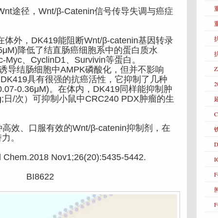
Wnt途径，Wnt/β-Catenin信号传导失调与癌症
抗
，DK419能阻断Wnt/β-catenin基因转录
19(12.5μM)降低了结直肠癌细胞系中的蛋白质水
c-Myc、CyclinD1、Survivin等蛋白。
率并诱导结肠细胞中AMPK磷酸化，但并不影响
DK419具有很强的抗癌活性，它抑制了几种
2
.07-0.36μM)。在体内，DK419同样能抑制肿
kg;日/次）可抑制小鼠中CRC240 PDX肿瘤的生
C
、口服有效的Wnt/β-catenin抑制剂，在
潜力。
D
Chem.2018 Nov1;26(20):5435-5442.
F
BI8622
F