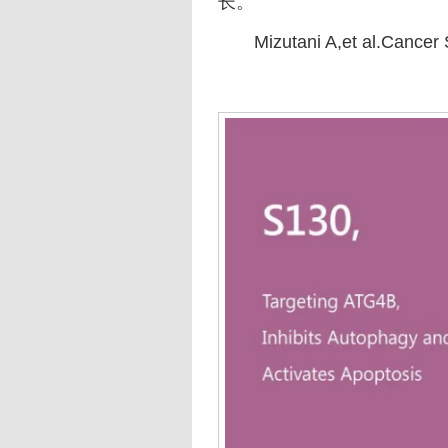
长。
Mizutani A,et al.Cancer S