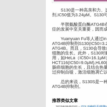
S130是一种高亲和力、选
剂,IC50值为3.24µM。S
半胱氨酸蛋白酶ATG4B在
症的发展中至关重要，因而
Yuanyuan Fu等人通过i
ATG4B抑制剂S130(IC50
ATG4B。而且，S130会
细胞的生长。此外，S130
用，如HeLa（IC50=16.1μ
HCT116(IC50=9.0μM),
肠癌细胞的生长，且结合热量
过抑制自噬，激活细胞凋亡
总的来说，S130S是一
ATG4B抑制剂。
推荐类似文章
ISX-9神经干细
2023年09月03日 --