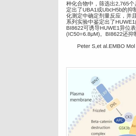
种化合物中，筛选出2,765个
定出了UBA1或UbcH5b的
化测定中确定剂量反应，并且
系列实验中鉴定出了HUWE1的抑制
BI8622可诱导HUWE1异
(IC50=6.8μM)。BI8622
Peter S,et al.EMBO Mol M