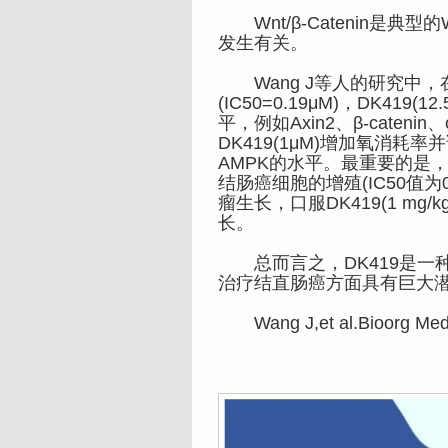
Wnt/β-Catenin是典型的
发生有关。
Wang J等人的研究中，在体外
(IC50=0.19μM)，DK4
平，例如Axin2、β-catenin、
DK419(1μM)增加氧消耗
AMPK的水平。最重要的是，
结肠癌细胞的增殖(IC50值为0
瘤生长，口服DK419(1 mg/
长。
总而言之，DK419是一种高效
治疗结直肠癌方面具有巨大
Wang J,et al.Bioorg Med 