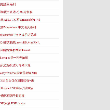
重组蛋白系列
重组蛋白表达-分类-定制服
体AMG-757和Tarlatamab的中文
抗体Magrolimab中文名莫洛利
Zanidatamab中文名泽尼达妥单
024诺奖揭晓:microRNA(miRNA
延胡索酸泰妙菌素Tiamuli
hlorin e6是一种光敏剂
铁死亡触发波可导致大规
eoxynivalenol脱氧雪腐镰刀菌
ICOS 蛋白优化T细胞对外来
ollistatin/FST重组小鼠激活
肿瘤坏死因子超家族
GF 家族 FGF family