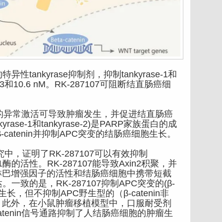
性tankyrase抑制剂，抑制tankyrase-1和
14.3和10.6 nM。RK-287107可阻断结直肠癌细
号转导的异常激活可导致肿瘤发生，并促进结直肠癌
kyrase-1和tankyrase-2)是PARP家族蛋白的成
调β-catenin并抑制APC突变的结肠癌细胞生长。
研究中，证明了RK-287107可以有效抑制
P1酶的活性。RK-287107能导致Axin2积聚，并
因子/淋巴增强因子的活性和结肠癌细胞中携带短截
一致的是，RK-287107抑制APC突变的(β-
的生长，但不抑制APC野生型的（β-catenin非
。此外，在小鼠肿瘤移植模型中，口服耐受剂
-catenin信号通路抑制了人结肠癌细胞的肿瘤生