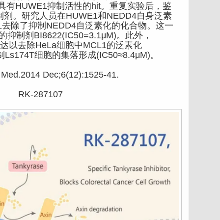
具有HUWE1抑制活性的hit。重复实验后，鉴
抑制剂。研究人员在HUWE1和NEDD4自身泛素
去除了抑制NEDD4自泛素化的化合物。这一
剂BI8622(IC50=3.1μM)。此外，
位表达以去除HeLa细胞中MCL1的泛素化
还抑制Ls174T细胞的集落形成(IC50≈8.4μM)。
ed.2014 Dec;6(12):1525-41.
RK-287107