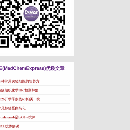
E(MedChemExpress)优质文章
16种常用实验细胞的培养方
免疫组织化学IHC检测肿瘤
2026开学季多线65折|买一抗
常见标签蛋白纯化
rontinemab是IgG1-κ抗体
MCE抗体解说