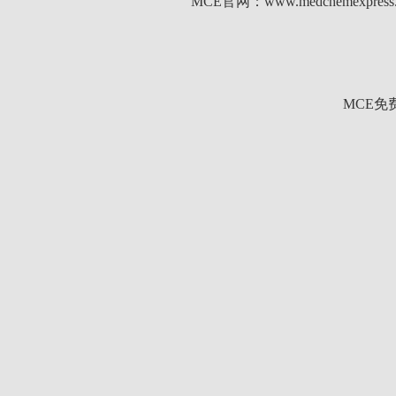
MCE官网：www.medchemexp
MCE免费