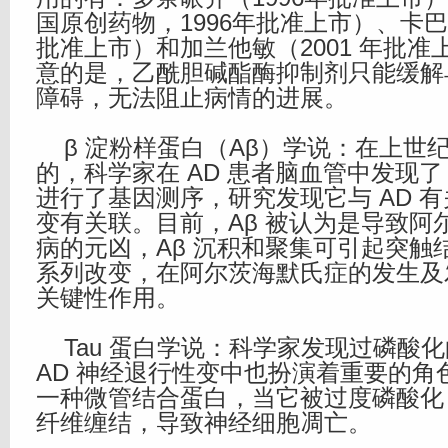
国原创药物，1996年批准上市）、卡巴拉
批准上市）和加兰他敏（2001 年批
意的是，乙酰胆碱酯酶抑制剂只能缓解
障碍，无法阻止病情的进展。
β 淀粉样蛋白（Aβ）学说：在上世纪 
的，科学家在 AD 患者脑血管中发现了
进行了基因测序，研究发现它与 AD 
变有关联。目前，Aβ 被认为是导致阿
病的元凶，Aβ 沉积和聚集可引起突触
系列改变，在阿尔茨海默氏症的发生及
关键性作用。
Tau 蛋白学说：科学家发现过磷酸化的
AD 神经退行性变中也扮演着重要的角色
一种微管结合蛋白，当它被过度磷酸化
纤维缠结，导致神经细胞凋亡。