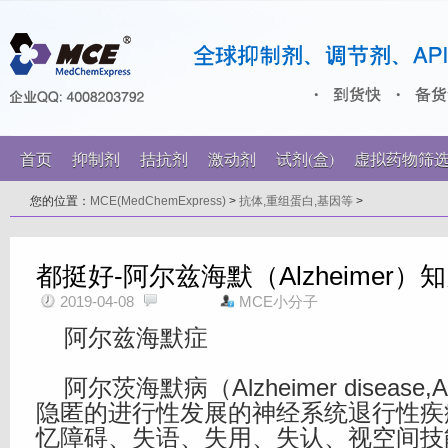
首页
抑制剂
拮抗剂
激动剂
试剂(盒)
虚拟药物筛
您的位置：
MCE(MedChemExpress)
>
抗体,重组蛋白,基因等
>
都挺好-阿尔兹海默（Alzheimer）
2019-04-08
MCE小分子
阿尔兹海默症
阿尔茨海默病（Alzheimer diseas
隐匿的进行性发展的神经系统退行性疾
忆障碍、失语、失用、失认、视空间技