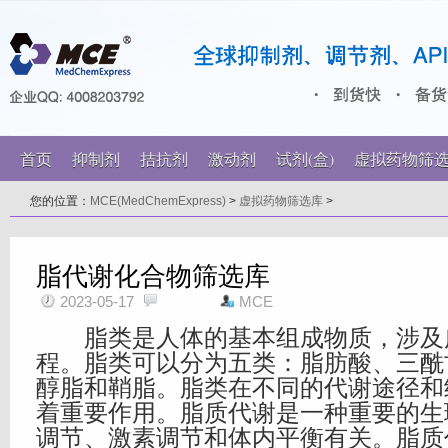
首页
抑制剂
拮抗剂
激动剂
试剂(盒)
虚拟药物筛
您的位置：
MCE(MedChemExpress)
>
虚拟药物筛选库
>
脂代谢化合物筛选库
2023-05-17
MCE
脂类是人体的基本组成物质，涉及
程。脂类可以分为五类：脂肪酸、三酰
醇脂和鞘脂。脂类在不同的代谢途径和
着重要作用。脂质代谢是一种重要的生
调节、激素调节和体内平衡有关。脂质