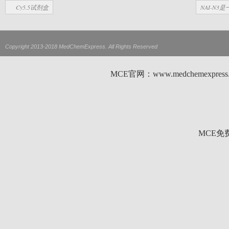
Cy5.5试剂盒
NAI-N
Copyright 2013-2018 MedChemExpress. All Rights Reserved
MCE官网：www.medchemexp
MCE免费