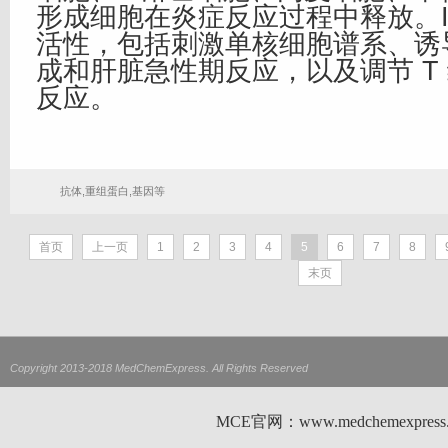
形成细胞在炎症反应过程中释放。IL
活性，包括刺激单核细胞谱系、诱
成和肝脏急性期反应，以及调节 T 
反应。
抗体,重组蛋白,基因等
首页
上一页
1
2
3
4
5
6
7
8
末页
Copyright 2013-2018 MedChemExpress. All Rights Reserved
MCE官网：www.medchemexp