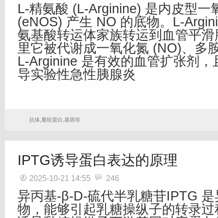
L-精氨酸 (L-Arginine) 是内皮
(eNOS) 产生 NO 的底物。L-Argi
氨基酸转运体家族转运到血管平滑
里它被代谢成一氧化氮 (NO)、多胺
L-Arginine 是有效的血管扩张
导实验性急性胰腺炎
抗体,重组蛋白,基因等
IPTG诱导蛋白表达的原理
2025-10-21 14:55
246
异丙基-β-D-硫代半乳糖苷IPTG 
物，能够引起乳糖操纵子的转录过