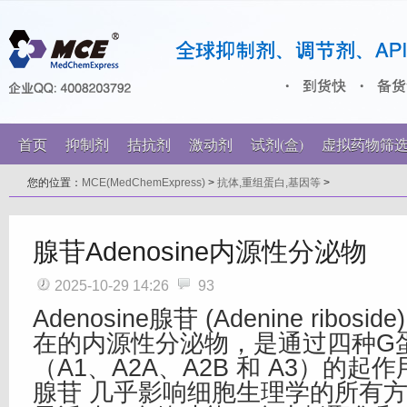
首页
抑制剂
拮抗剂
激动剂
试剂(盒)
虚拟药物筛
您的位置：
MCE(MedChemExpress)
>
抗体,重组蛋白,基因等
>
腺苷Adenosine内源性分泌物
2025-10-29 14:26
93
Adenosine腺苷 (Adenine ribos
在的内源性分泌物，是通过四种G
（A1、A2A、A2B 和 A3）的起作用
腺苷 几乎影响细胞生理学的所有