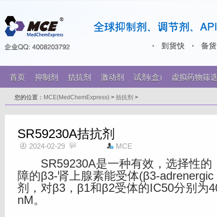
首页
抑制剂
拮抗剂
激动剂
试剂(盒)
虚拟药物筛
您的位置：
MCE(MedChemExpress)
>
拮抗剂
>
SR59230A拮抗剂
2024-02-29
MCE
SR59230A是一种有效，选择性的
障的β3-肾上腺素能受体(β3-adrenergic r
剂，对β3，β1和β2受体的IC50分别为40
nM。