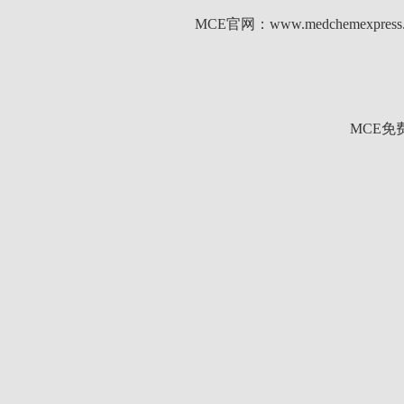
MCE官网：www.medchemexp
MCE免费