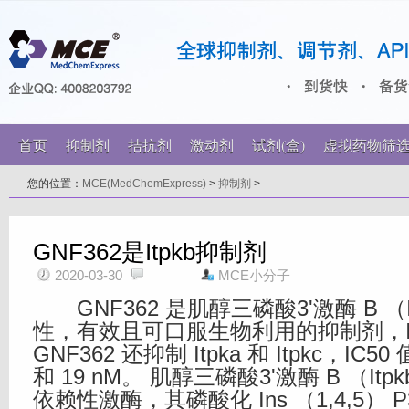
首页
抑制剂
拮抗剂
激动剂
试剂(盒)
虚拟药物筛
您的位置：
MCE(MedChemExpress)
>
抑制剂
>
GNF362是Itpkb抑制剂
2020-03-30
MCE小分子
GNF362 是肌醇三磷酸3'激酶 B （I
性，有效且可口服生物利用的抑制剂，IC5
GNF362 还抑制 Itpka 和 Itpkc，IC50
和 19 nM。 肌醇三磷酸3'激酶 B （Itp
依赖性激酶，其磷酸化 Ins （1,4,5） P