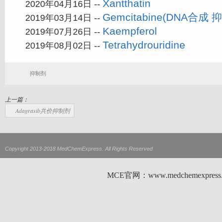
Xantthatin
2020年04月16日 --
Gemcitabine(DNA合成 
2019年03月14日 --
Kaempferol
2019年07月26日 --
Tetrahydrouridine
2019年08月02日 --
抑制剂
上一篇：
Adagrasib共价抑制剂
Copyright 2013-2018 MedChemExpress. All Rights Reserved
MCE官网：www.medchemexp