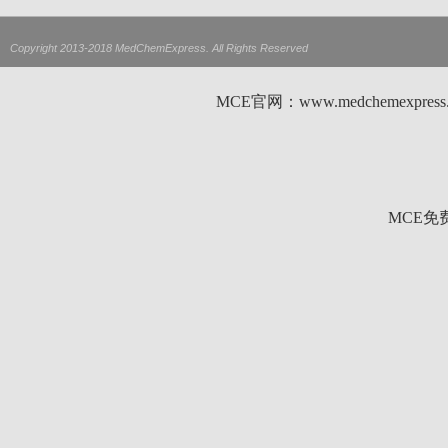
Copyright 2013-2018 MedChemExpress. All Rights Reserved
MCE官网：www.medchemexp
MCE免费